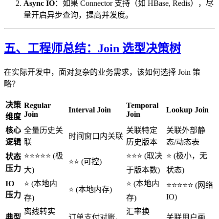
Async IO
：如果 Connector 支持（如 HBase, Redis），尽
量开启异步查询，提高并发度。
五、工程师总结：Join 选型决策树
在实际开发中，面对复杂的业务需求，该如何选择 Join 策
略？
决策
Regular
Temporal
Interval Join
Lookup Join
Join
Join
维度
核心
全量历史关
关联特定
关联外部静
时间窗口内关联
逻辑
联
历史版本
态/动态表
⭐⭐⭐⭐⭐ (极
⭐⭐⭐ (取决
⭐ (极小，无
状态
⭐⭐ (可控)
压力
大)
于版本数)
状态)
IO
⭐ (本地内
⭐ (本地内
⭐⭐⭐⭐⭐ (网络
⭐ (本地内存)
压力
IO)
存)
存)
离线转实
汇率换
典型
订单支付对账、
关联用户画