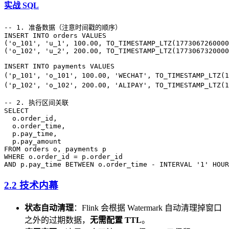
实战 SQL
-- 1. 准备数据（注意时间戳的顺序）
INSERT INTO
 orders 
VALUES
(
'o_101'
, 
'u_1'
, 
100
.
00
, TO_TIMESTAMP_LTZ(
1773067260000
(
'o_102'
, 
'u_2'
, 
200
.
00
, TO_TIMESTAMP_LTZ(
1773067320000
INSERT INTO
 payments 
VALUES
(
'p_101'
, 
'o_101'
, 
100
.
00
, 
'WECHAT'
, TO_TIMESTAMP_LTZ(
1
(
'p_102'
, 
'o_102'
, 
200
.
00
, 
'ALIPAY'
, TO_TIMESTAMP_LTZ(
1
-- 2. 执行区间关联
SELECT
  o
.
order_id
,
  o
.
order_time
,
  p
.
pay_time
,
  p
.
pay_amount
FROM
 orders o, payments p
WHERE
 o
.
order_id
 =
 p
.
order_id
AND
 p
.
pay_time
 BETWEEN
 o
.
order_time
 - INTERVAL 
'1'
 HOUR
2.2 技术内幕
状态自动清理
：Flink 会根据 Watermark 自动清理掉窗口
之外的过期数据，
无需配置 TTL
。