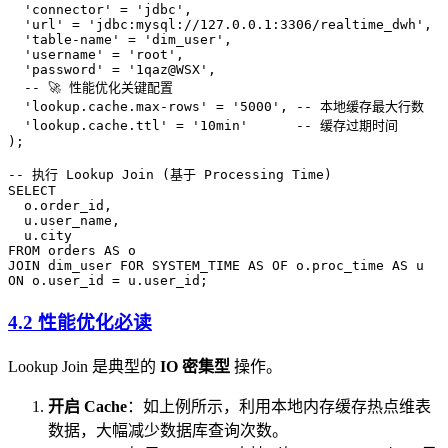
  'connector'
 =
 'jdbc'
,
  'url'
 =
 'jdbc:mysql://127.0.0.1:3306/realtime_dwh'
,
  'table-name'
 =
 'dim_user'
,
  'username'
 =
 'root'
,
  'password'
 =
 '1qaz@WSX'
,
  -- 🚀 性能优化关键配置
  'lookup.cache.max-rows'
 =
 '5000'
, 
-- 本地缓存最大行数
  'lookup.cache.ttl'
 =
 '10min'
      -- 缓存过期时间
);
-- 执行 Lookup Join (基于 Processing Time)
SELECT
  o
.
order_id
,
  u
.
user_name
,
  u
.
city
FROM
 orders 
AS
 o
JOIN
 dim_user 
FOR
 SYSTEM_TIME
 AS
 OF 
o
.
proc_time
 AS
 u
ON
 o
.
user_id
 =
 u
.
user_id
;
4.2 性能优化必读
Lookup Join 是典型的
IO 密集型
操作。
开启 Cache
：如上例所示，利用本地内存缓存热点维表
数据，大幅减少数据库查询次数。