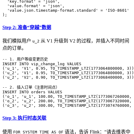
  'key.format'
 =
 'json'
,
  'value.format'
 =
 'json'
, 
  'value.json.timestamp-format.standard'
 =
 'ISO-8601'
);
Step 2: 准备“穿越”数据
我们模拟用户
从 V1 升级到 V2 的过程，并插入不同时间
u_2
点的订单。
-- 1. 用户等级变更历史
INSERT INTO
 vip_change_log 
VALUES
(
'u_1'
, 
'V1'
, 
0
.
95
, TO_TIMESTAMP_LTZ(
1773064800000
, 
3
))
(
'u_2'
, 
'V1'
, 
0
.
95
, TO_TIMESTAMP_LTZ(
1773064800000
, 
3
))
(
'u_2'
, 
'V2'
, 
0
.
90
, TO_TIMESTAMP_LTZ(
1773068400000
, 
3
))
-- 2. 插入订单（注意时间点）
INSERT INTO
 orders 
VALUES
(
'o_1'
, 
'u_1'
, 
100
.
00
, TO_TIMESTAMP_LTZ(
1773067260000
, 
(
'o_2'
, 
'u_2'
, 
200
.
00
, TO_TIMESTAMP_LTZ(
1773067320000
, 
(
'o_3'
, 
'u_2'
, 
300
.
00
, TO_TIMESTAMP_LTZ(
1773074760000
, 
Step 3: 执行时态关联
使用
语法，告诉 Flink：“请去维表中
FOR SYSTEM_TIME AS OF