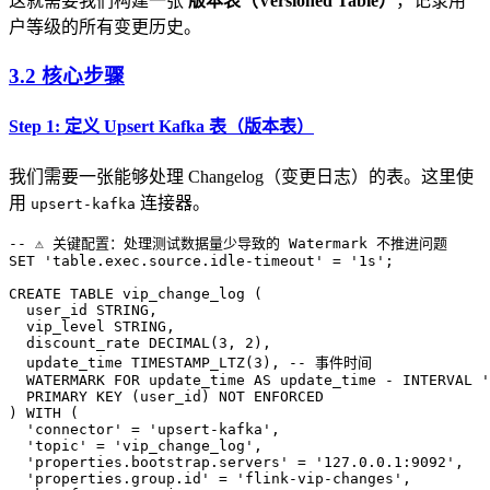
这就需要我们构建一张
版本表（Versioned Table）
，记录用
户等级的所有变更历史。
3.2 核心步骤
Step 1: 定义 Upsert Kafka 表（版本表）
我们需要一张能够处理 Changelog（变更日志）的表。这里使
用
连接器。
upsert-kafka
-- ⚠️ 关键配置：处理测试数据量少导致的 Watermark 不推进问题
SET
 'table.exec.source.idle-timeout'
 =
 '1s'
;
CREATE
 TABLE
 vip_change_log
 (
  user_id STRING,
  vip_level STRING,
  discount_rate 
DECIMAL
(
3
, 
2
),
  update_time TIMESTAMP_LTZ(
3
), 
-- 事件时间
  WATERMARK 
FOR
 update_time 
AS
 update_time - INTERVAL 
'
  PRIMARY KEY
 (user_id) 
NOT
 ENFORCED
) 
WITH
 (
  'connector'
 =
 'upsert-kafka'
,
  'topic'
 =
 'vip_change_log'
,
  'properties.bootstrap.servers'
 =
 '127.0.0.1:9092'
,
  'properties.group.id'
 =
 'flink-vip-changes'
,