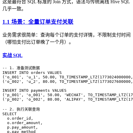
这是最符合 SQL 标准的 Join 方式，语法与传统离线 Hive SQL
几乎一致。
1.1 场景：全量订单支付关联
业务需求很简单：查询每个订单的支付详情，不限制支付时间
（哪怕支付比订单晚了一个月）。
实战 SQL
-- 1. 准备测试数据
INSERT INTO
 orders 
VALUES
(
'o_001'
, 
'u_1'
, 
50
.
00
, TO_TIMESTAMP_LTZ(
1773024000000
,
(
'o_002'
, 
'u_2'
, 
80
.
00
, TO_TIMESTAMP_LTZ(
1773027600000
,
INSERT INTO
 payments 
VALUES
(
'p_001'
, 
'o_001'
, 
50
.
00
, 
'WECHAT'
, TO_TIMESTAMP_LTZ(
17
(
'p_002'
, 
'o_002'
, 
80
.
00
, 
'ALIPAY'
, TO_TIMESTAMP_LTZ(
17
-- 2. 执行关联查询
SELECT
  o
.
order_id
,
  o
.
order_amount
,
  p
.
pay_amount
,
  p
.
pay_method