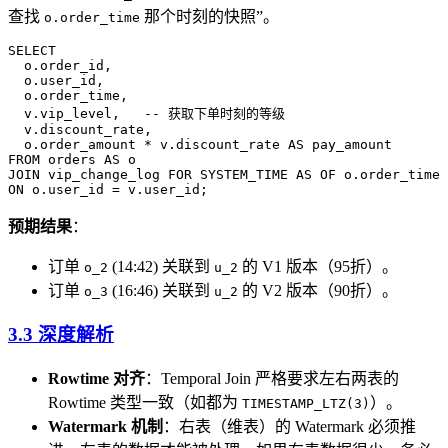
查找
那个时刻的快照”。
o.order_time
SELECT
  o
.
order_id
,
  o
.
user_id
,
  o
.
order_time
,
  v
.
vip_level
,   
-- 获取下单时刻的等级
  v
.
discount_rate
,
  o
.
order_amount
 * 
v
.
discount_rate
 AS
 pay_amount
FROM
 orders 
AS
 o
JOIN
 vip_change_log 
FOR
 SYSTEM_TIME
 AS
 OF 
o
.
order_time
 
ON
 o
.
user_id
 =
 v
.
user_id
;
预期结果
：
订单
(14:42) 关联到
的 V1 版本（95折）。
o_2
u_2
订单
(16:46) 关联到
的 V2 版本（90折）。
o_3
u_2
3.3 深度解析
Rowtime 对齐
：Temporal Join 严格要求左右两表的
Rowtime 类型一致（如都为
）。
TIMESTAMP_LTZ(3)
Watermark 机制
：右表（维表）的 Watermark 必须推