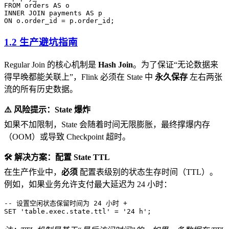
FROM
 orders 
AS
 o
INNER JOIN
 payments 
AS
 p
ON
 o
.
order_id
 =
 p
.
order_id
;
1.2 生产避坑指南
Regular Join 的核心机制是
Hash Join
。为了保证“无论数据来
得早晚都能关联上”，Flink 必须在 State 中
永久保存
左右两张
流的所有历史数据。
⚠️ 风险提示：State 爆炸
如果不加限制，State 会随着时间无限膨胀，最终撑爆内存
（OOM）或导致 Checkpoint 超时。
🛠️ 解决方案：配置 State TTL
在生产作业中，
必须
配置表级别的状态生存时间（TTL）。
例如，如果业务允许支付最大延迟为 24 小时：
-- 设置空闲状态保留时间为 24 小时 +
SET
 'table.exec.state.ttl'
 =
 '24 h'
;