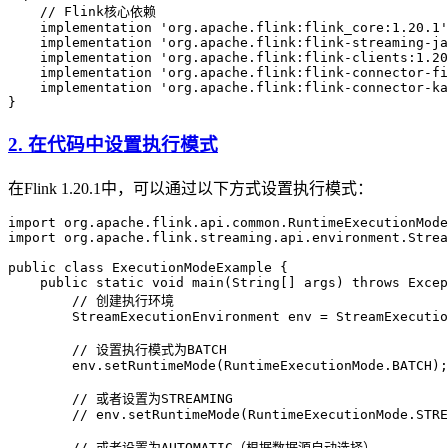
    // Flink核心依赖
    implementation 
'org.apache.flink:flink_core:1.20.1'
    implementation 
'org.apache.flink:flink-streaming-ja
    implementation 
'org.apache.flink:flink-clients:1.20
    implementation 
'org.apache.flink:flink-connector-fi
    implementation 
'org.apache.flink:flink-connector-ka
}
2. 在代码中设置执行模式
在Flink 1.20.1中，可以通过以下方式设置执行模式：
import
 org.apache.flink.api.common.RuntimeExecutionMode
import
 org.apache.flink.streaming.api.environment.Strea
public
 class
 ExecutionModeExample
 {
    public
 static
 void
 main
(
String
[] 
args
)
 throws
 Excep
        // 创建执行环境
        StreamExecutionEnvironment
 env
 =
 StreamExecutio
        // 设置执行模式为BATCH
        env
.
setRuntimeMode
(
RuntimeExecutionMode
.
BATCH
);
        // 或者设置为STREAMING
        // env.setRuntimeMode(RuntimeExecutionMode.STRE
        // 或者设置为AUTOMATIC（根据数据源自动选择）