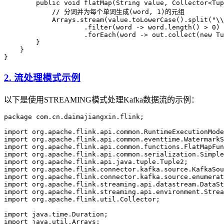
        public
 void
 flatMap
(
String
 value
, 
Collector
<
Tup
            // 分词并为每个单词生成(word, 1)的元组
            Arrays
.
stream
(
value
.
toLowerCase
().
split
(
"
\\
                    .
filter
(word 
->
 word
.
length
() 
>
 0
)
                    .
forEach
(word 
->
 out
.
collect
(
new
 Tu
        }
    }
}
2. 流处理模式示例
以下是使用STREAMING模式处理Kafka数据流的示例：
package
 com.cn.daimajiangxin.flink
;
import
 org.apache.flink.api.common.RuntimeExecutionMode
import
 org.apache.flink.api.common.eventtime.WatermarkS
import
 org.apache.flink.api.common.functions.FlatMapFun
import
 org.apache.flink.api.common.serialization.Simple
import
 org.apache.flink.api.java.tuple.Tuple2
;
import
 org.apache.flink.connector.kafka.source.KafkaSou
import
 org.apache.flink.connector.kafka.source.enumerat
import
 org.apache.flink.streaming.api.datastream.DataSt
import
 org.apache.flink.streaming.api.environment.Strea
import
 org.apache.flink.util.Collector
;
import
 java.time.Duration
;
import
 java.util.Arrays
;