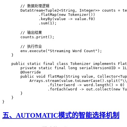
        // 数据处理逻辑
        DataStream
<
Tuple2
<
String
, 
Integer
>> 
counts
 =
 te
                .
flatMap
(
new
 Tokenizer
())
                .
keyBy
(value 
->
 value
.
f0
)
                .
sum
(
1
);
        // 输出结果
        counts
.
print
();
        // 执行作业
        env
.
execute
(
"Streaming Word Count"
);
    }
    public
 static
 final
 class
 Tokenizer
 implements
 Flat
        private
 static
 final
 long
 serialVersionUID 
=
 1L
        @
Override
        public
 void
 flatMap
(
String
 value
, 
Collector
<
Tup
            Arrays
.
stream
(
value
.
toLowerCase
().
split
(
"
\\
                    .
filter
(word 
->
 word
.
length
() 
>
 0
)
                    .
forEach
(word 
->
 out
.
collect
(
new
 Tu
        }
    }
}
五、AUTOMATIC模式的智能选择机制