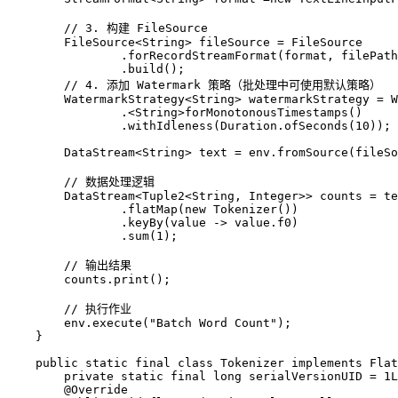
        // 3. 构建 FileSource
        FileSource
<
String
> 
fileSource
 =
 FileSource
                .
forRecordStreamFormat
(format, filePath
                .
build
();
        // 4. 添加 Watermark 策略（批处理中可使用默认策略）
        WatermarkStrategy
<
String
> 
watermarkStrategy
 =
 W
                .
<
String
>
forMonotonousTimestamps
()
                .
withIdleness
(
Duration
.
ofSeconds
(
10
));
        DataStream
<
String
> 
text
 =
 env
.
fromSource
(fileSo
        // 数据处理逻辑
        DataStream
<
Tuple2
<
String
, 
Integer
>> 
counts
 =
 te
                .
flatMap
(
new
 Tokenizer
())
                .
keyBy
(value 
->
 value
.
f0
)
                .
sum
(
1
);
        // 输出结果
        counts
.
print
();
        // 执行作业
        env
.
execute
(
"Batch Word Count"
);
    }
    public
 static
 final
 class
 Tokenizer
 implements
 Flat
        private
 static
 final
 long
 serialVersionUID 
=
 1L
        @
Override