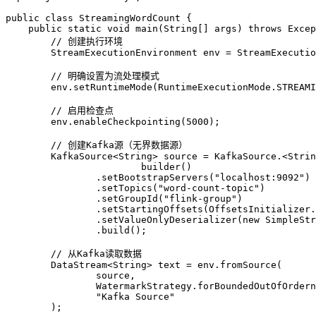
public
 class
 StreamingWordCount
 {
    public
 static
 void
 main
(
String
[] 
args
)
 throws
 Excep
        // 创建执行环境
        StreamExecutionEnvironment
 env
 =
 StreamExecutio
        // 明确设置为流处理模式
        env
.
setRuntimeMode
(
RuntimeExecutionMode
.
STREAMI
        // 启用检查点
        env
.
enableCheckpointing
(
5000
);
        // 创建Kafka源（无界数据源）
        KafkaSource
<
String
> 
source
 =
 KafkaSource.
<
Strin
                        builder
()
                .
setBootstrapServers
(
"localhost:9092"
)
                .
setTopics
(
"word-count-topic"
)
                .
setGroupId
(
"flink-group"
)
                .
setStartingOffsets
(
OffsetsInitializer
.
                .
setValueOnlyDeserializer
(
new
 SimpleStr
                .
build
();
        // 从Kafka读取数据
        DataStream
<
String
> 
text
 =
 env
.
fromSource
(
                source,
                WatermarkStrategy
.
forBoundedOutOfOrdern
                "Kafka Source"
        );