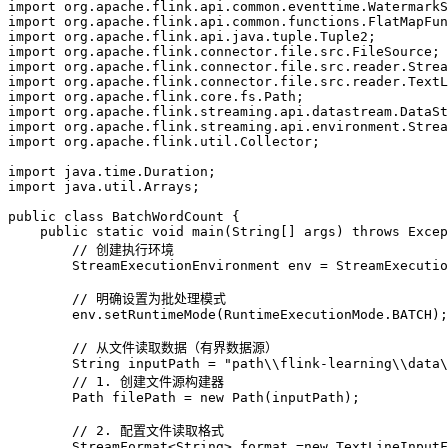
import
 org.apache.flink.api.common.eventtime.WatermarkS
import
 org.apache.flink.api.common.functions.FlatMapFun
import
 org.apache.flink.api.java.tuple.Tuple2
;
import
 org.apache.flink.connector.file.src.FileSource
;
import
 org.apache.flink.connector.file.src.reader.Strea
import
 org.apache.flink.connector.file.src.reader.TextL
import
 org.apache.flink.core.fs.Path
;
import
 org.apache.flink.streaming.api.datastream.DataSt
import
 org.apache.flink.streaming.api.environment.Strea
import
 org.apache.flink.util.Collector
;
import
 java.time.Duration
;
import
 java.util.Arrays
;
public
 class
 BatchWordCount
 {
    public
 static
 void
 main
(
String
[] 
args
)
 throws
 Excep
        // 创建执行环境
        StreamExecutionEnvironment
 env
 =
 StreamExecutio
        // 明确设置为批处理模式
        env
.
setRuntimeMode
(
RuntimeExecutionMode
.
BATCH
);
        // 从文件读取数据（有界数据源）
        String
 inputPath
 =
 "path
\\
flink-learning
\\
data
\
        // 1. 创建文件源构建器
        Path
 filePath
 =
 new
 Path
(inputPath);
        // 2. 配置文件读取格式
        StreamFormat
<
String
> 
format
 =
new
 TextLineInputF