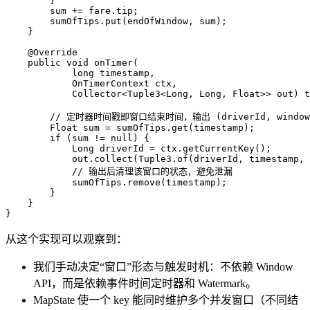
        }
        sum 
+=
 fare
.
tip
;
        sumOfTips
.
put
(endOfWindow, sum);
    }
    @
Override
    public
 void
 onTimer
(
            long
 timestamp
,
            OnTimerContext
 ctx
,
            Collector
<
Tuple3
<
Long
, 
Long
, 
Float
>> 
out
)
 t
        // 定时器时间戳即窗口结束时间，输出 (driverId, windowE
        Float
 sum
 =
 sumOfTips
.
get
(timestamp);
        if
 (sum 
!=
 null
) {
            Long
 driverId
 =
 ctx
.
getCurrentKey
();
            out
.
collect
(
Tuple3
.
of
(driverId, timestamp, 
            // 输出后清理该窗口的状态，避免泄漏
            sumOfTips
.
remove
(timestamp);
        }
    }
}
从这个实现可以观察到：
我们手动决定“窗口”形态与触发时机：不依赖 Window
API，而是依赖事件时间定时器和 Watermark。
MapState 使一个 key 能同时维护多个并发窗口（不同结