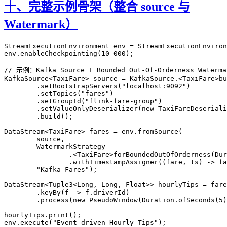
十、完整示例骨架（整合 source 与
Watermark）
StreamExecutionEnvironment
 env 
=
 StreamExecutionEnviron
env
.
enableCheckpointing
(
10_000
);
// 示例：Kafka Source + Bounded Out-Of-Orderness Waterma
KafkaSource
<
TaxiFare
>
 source 
=
 KafkaSource
.
<
TaxiFare
>
bu
        .
setBootstrapServers
(
"localhost:9092"
)
        .
setTopics
(
"fares"
)
        .
setGroupId
(
"flink-fare-group"
)
        .
setValueOnlyDeserializer
(
new
 TaxiFareDeseriali
        .
build
();
DataStream
<
TaxiFare
>
 fares 
=
 env
.
fromSource
(
        source,
        WatermarkStrategy
                .
<
TaxiFare
>
forBoundedOutOfOrderness
(
Dur
                .
withTimestampAssigner
((fare, ts) 
->
 fa
        "Kafka Fares"
);
DataStream
<
Tuple3
<
Long
,
 Long
,
 Float
>>
 hourlyTips 
=
 fare
        .
keyBy
(f 
->
 f
.
driverId
)
        .
process
(
new
 PseudoWindow
(
Duration
.
ofSeconds
(
5
)
hourlyTips
.
print
();
env
.
execute
(
"Event-driven Hourly Tips"
);