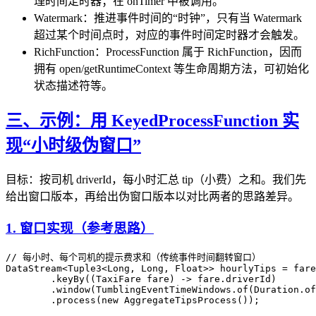
理时间定时器；在 onTimer 中被调用。
Watermark：推进事件时间的“时钟”，只有当 Watermark
超过某个时间点时，对应的事件时间定时器才会触发。
RichFunction：ProcessFunction 属于 RichFunction，因而
拥有 open/getRuntimeContext 等生命周期方法，可初始化
状态描述符等。
三、示例：用 KeyedProcessFunction 实
现“小时级伪窗口”
目标：按司机 driverId，每小时汇总 tip（小费）之和。我们先
给出窗口版本，再给出伪窗口版本以对比两者的思路差异。
1. 窗口实现（参考思路）
// 每小时、每个司机的提示费求和（传统事件时间翻转窗口）
DataStream
<
Tuple3
<
Long
,
 Long
,
 Float
>>
 hourlyTips 
=
 fare
        .
keyBy
((
TaxiFare
 fare) 
->
 fare
.
driverId
)
        .
window
(
TumblingEventTimeWindows
.
of
(
Duration
.
of
        .
process
(
new
 AggregateTipsProcess
());