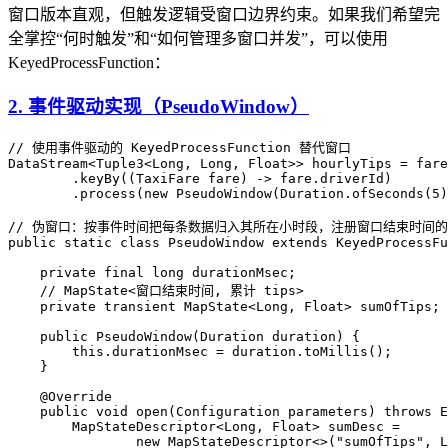
窗口版本直观，但触发逻辑受窗口边界约束。如果我们希望完
全掌控“何时触发”和“如何管理多窗口并发”，可以使用
KeyedProcessFunction：
2. 事件驱动实现（PseudoWindow）
// 使用事件驱动的 KeyedProcessFunction 替代窗口
DataStream
<
Tuple3
<
Long
,
 Long
,
 Float
>>
 hourlyTips 
=
 fare
        .
keyBy
((
TaxiFare
 fare) 
->
 fare
.
driverId
)
        .
process
(
new
 PseudoWindow
(
Duration
.
ofSeconds
(
5
)
// 伪窗口：按事件时间把每条数据归入其所在小时段，注册窗口结束时间
public
 static
 class
 PseudoWindow
 extends
 KeyedProcessFu
    private
 final
 long
 durationMsec
;
    // MapState<窗口结束时间, 累计 tips>
    private
 transient
 MapState
<
Long
,
 Float
>
 sumOfTips
;
    public
 PseudoWindow
(
Duration
 duration
)
 {
        this
.
durationMsec
 =
 duration
.
toMillis
();
    }
    @
Override
    public
 void
 open
(
Configuration
 parameters
)
 throws
 E
        MapStateDescriptor
<
Long
, 
Float
> 
sumDesc
 =
                new
 MapStateDescriptor
<>(
"sumOfTips"
, 
L