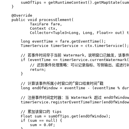
        sumOfTips 
=
 getRuntimeContext
().
getMapState
(sum
    }
    @
Override
    public
 void
 processElement
(
            TaxiFare
 fare
,
            Context
 ctx
,
            Collector
<
Tuple3
<
Long
, 
Long
, 
Float
>> 
out
)
 t
        long
 eventTime
 =
 fare
.
getEventTime
();
        TimerService
 timerService
 =
 ctx
.
timerService
();
        // 若事件时间早于当前 Watermark，说明窗口已触发，
        if
 (eventTime 
<=
 timerService
.
currentWatermark
(
            // 迟到事件处理策略：可以记录指标、写侧输出、或进行
            return
;
        }
        // 计算该事件所属小时窗口的“窗口结束时间”戳
        long
 endOfWindow
 =
 eventTime 
-
 (eventTime 
%
 dur
        // 注册事件时间定时器：当 Watermark 超过 endOfWindow
        timerService
.
registerEventTimeTimer
(endOfWindow
        // 累加该窗口的 tips
        Float
 sum
 =
 sumOfTips
.
get
(endOfWindow);
        if
 (sum 
==
 null
) {
            sum 
=
 0.0F
;